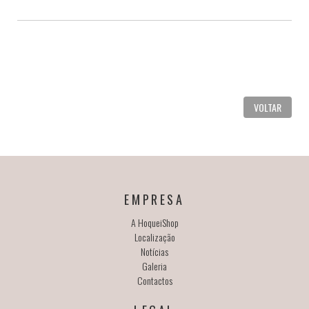
VOLTAR
EMPRESA
A HoqueiShop
Localização
Notícias
Galeria
Contactos